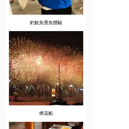
釣魷魚墨魚體驗
煙花船