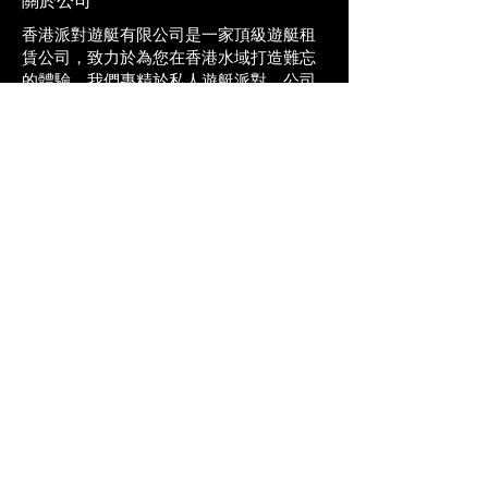
​關於公司
香港派對遊艇有限公司是一家頂級遊艇租
賃公司，致力於為您在香港水域打造難忘
的體驗。我們專精於私人遊艇派對、公司
活動、慶祝活動以及根據您的需求量身定
制的專屬海上探險之旅。
我們以安全、舒適和卓越服務為核心，專
業的團隊確保每一次旅程都順暢、愉快且
令人難忘。無論您是計劃舉辦生日派對、
家庭聚會、團隊活動，還是只是想享受輕
鬆的海上時光，我們都能提供維護良好的
遊艇、經驗豐富的船員和個性化服務，讓
您的旅程更加精彩難忘。
在香港派對遊艇有限公司，我們相信每一
次航行都不僅僅是一次簡單的乘船之旅，
更是值得紀念的體驗。
聯絡我們
+852 4634 6741