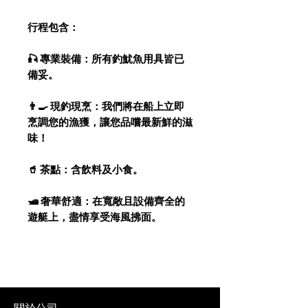
行程包含：
🎣 專業裝備：所有釣魷魚用具皆已
備妥。
👨‍🍳 現釣現烹：我們將在船上立即
烹調您的漁獲，讓您品嚐最新鮮的滋
味！
🥤 茶點：含飲料及小食。
🛥️ 奢華舒適：在寬敞且設備齊全的
遊艇上，盡情享受海風拂面。